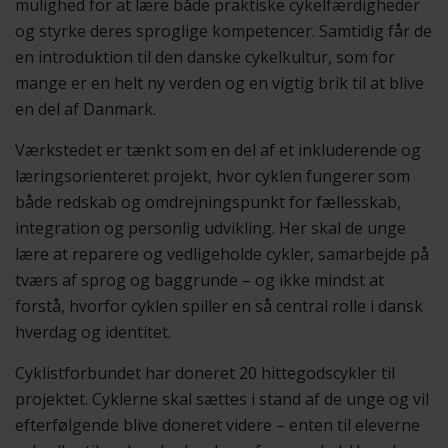
mulighed for at lære både praktiske cykelfærdigheder
og styrke deres sproglige kompetencer. Samtidig får de
en introduktion til den danske cykelkultur, som for
mange er en helt ny verden og en vigtig brik til at blive
en del af Danmark.
Værkstedet er tænkt som en del af et inkluderende og
læringsorienteret projekt, hvor cyklen fungerer som
både redskab og omdrejningspunkt for fællesskab,
integration og personlig udvikling. Her skal de unge
lære at reparere og vedligeholde cykler, samarbejde på
tværs af sprog og baggrunde – og ikke mindst at
forstå, hvorfor cyklen spiller en så central rolle i dansk
hverdag og identitet.
Cyklistforbundet har doneret 20 hittegodscykler til
projektet. Cyklerne skal sættes i stand af de unge og vil
efterfølgende blive doneret videre – enten til eleverne