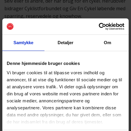
selv eller til andre, der har brug for en cykel. Herudover
bidrager Cyklistforbundet og Giv En Cykel løbende med
sparring, reservedele og knowhow.
Samarbejdet mellem
Giv en cykel og UIH
, er oplagt da
der er så stor et værdimatch og interesse overlap.
Projektleder hos Giv en cykel, Michael Pedersen, siger:
Samtykke
Detaljer
Om
“Cyklen er meget mere end bare et transportmiddel –
den er en nøgle til frihed, fællesskab og deltagelse. Når
Denne hjemmeside bruger cookies
unge lærer at reparere og bruge en cykel, får de ikke
Vi bruger cookies til at tilpasse vores indhold og
kun praktiske færdigheder, men også en følelse af
annoncer, til at vise dig funktioner til sociale medier og til
ejerskab og tilhørsforhold. Initiativet viser, hvordan
at analysere vores trafik. Vi deler også oplysninger om
cyklen kan være en brobygger – både kulturelt og
din brug af vores website med vores partnere inden for
socialt. Det er ikke bare kæder og gear, der bliver
sociale medier, annonceringspartnere og
analysepartnere. Vores partnere kan kombinere disse
smurt; det er også relationer og selvtillid.”
data med andre oplysninger, du har givet dem, eller som
Har du også en cykel, du gerne vil donere?
Gør det
de har indsamlet fra din brug af deres tjenester.
nemt her.