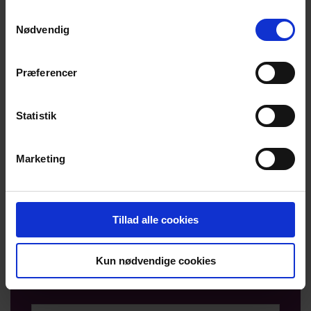
Samtykkevalg
Nødvendig
Præferencer
Потрібен велосипед?
Statistik
На сайті Givencykel.dk ви можете
замовити безкоштовний велосипед,
щоб легко пересуватися по новій
Marketing
місцевості.
Tillad alle cookies
Потрібен велосипед?
Kun nødvendige cookies