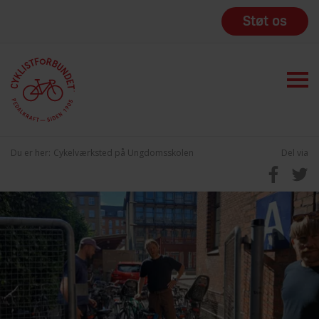
Støt os
Du er her:
Cykelværksted på Ungdomsskolen
Del via