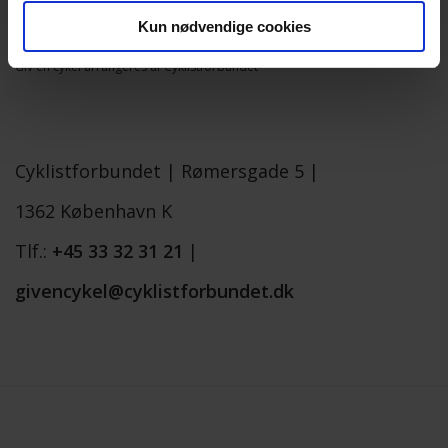
Kun nødvendige cookies
Giv en cykel arrangeres af Cyklistforbundet
Cyklistforbundet |
Rømersgade 5 |
1362 København K
Tlf.:
+45 33 32 31 21
|
givencykel@cyklistforbundet.dk