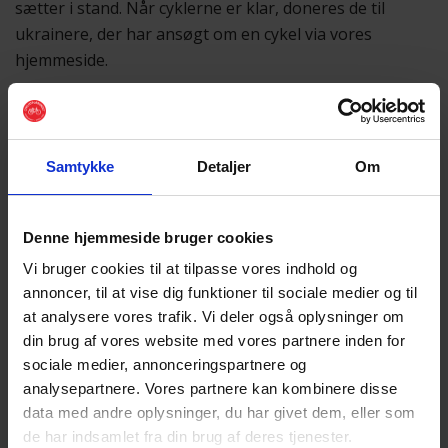
sætter i stand. Når cyklerne er klar, doneres de til
ukrainere, der har ansøgt om en cykel via vores
hjemmeside.
At flygte fra krig er ofte forbundet med knappe
økonomiske ressourcer, begrænset mobilitet og et
spinkelt socialt netværk – alt sammen faktorer, der gør
Samtykke
Detaljer
Om
det svært at skabe en ny hverdag. For netop at give
ukrainere på flugt bedre mobilitet og en lettere
hverdag blev projektet lanceret i 2022 af daværende
Denne hjemmeside bruger cookies
transportminister Trine Bramsen (S) i samarbejde med
Vi bruger cookies til at tilpasse vores indhold og
Cyklistforbundet.
annoncer, til at vise dig funktioner til sociale medier og til
at analysere vores trafik. Vi deler også oplysninger om
Giv En Cykel handler om meget mere end blot
din brug af vores website med vores partnere inden for
transport. Det handler om at få de nye ukrainske
sociale medier, annonceringspartnere og
borgere tættere på både deres lokalsamfund og den
analysepartnere. Vores partnere kan kombinere disse
danske cykelkultur. Med en doneret cykel bliver det
data med andre oplysninger, du har givet dem, eller som
nemmere at komme til arbejde, skole eller
de har indsamlet fra din brug af deres tjenester.